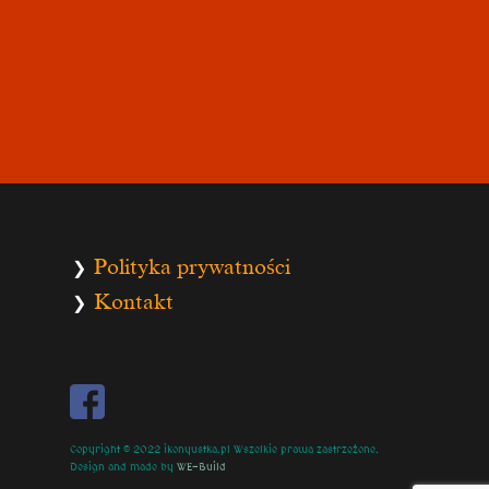
Polityka prywatności
❯
Kontakt
❯
Copyright © 2022 ikonyustka.pl Wszelkie prawa zastrzeżone.
Design and made by
WE-Build